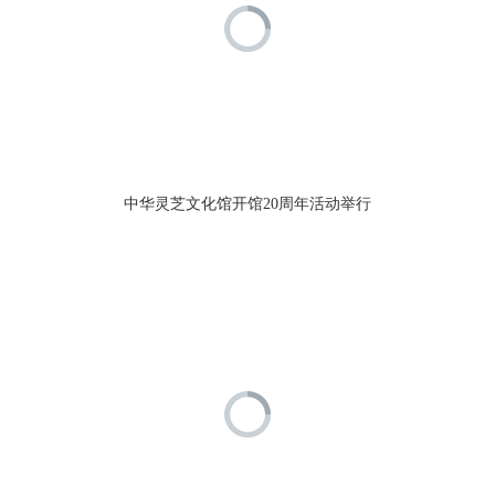
中华灵芝文化馆开馆20周年活动举行