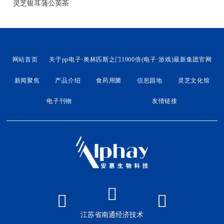
灵芝银耳蒲公英茶
网站首页
关于pp电子·奥林匹斯之门1000倍(电子·游戏)最新集团官网
新闻聚焦
产品介绍
食药用菌
信息园地
灵芝文化馆
电子刊物
友情链接
江苏省南通经济技术