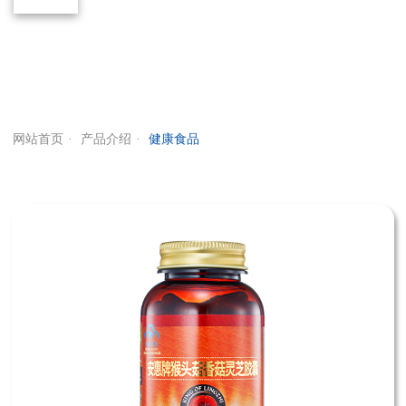
网站首页
产品介绍
健康食品