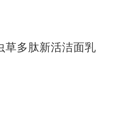
虫草多肽新活洁面乳