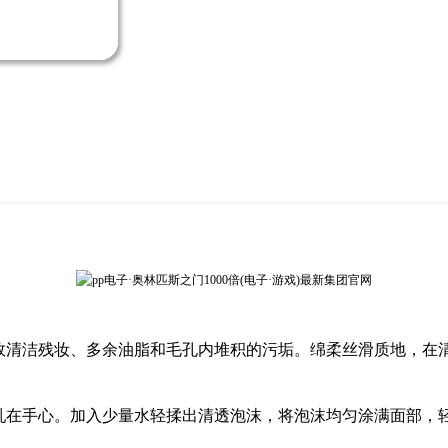
效清洁残妆、多余油脂和毛孔内堆积的污垢。绵柔丝滑质地，在
乳在手心
。
加入少量水轻揉出清透泡沫，将泡沫均匀涂满面部，